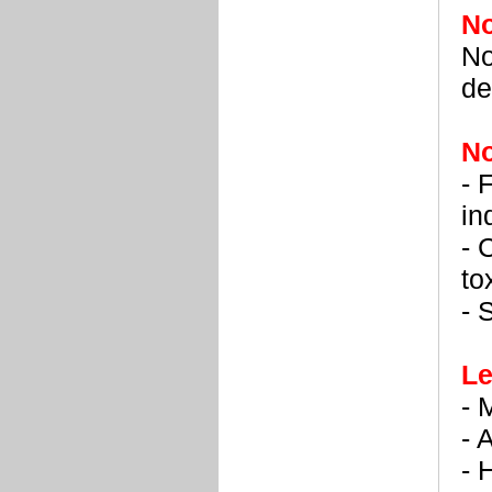
N
No
de
No
- 
in
- 
to
- 
Le
- 
- 
- 