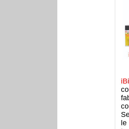
iB
co
fa
co
Se
le