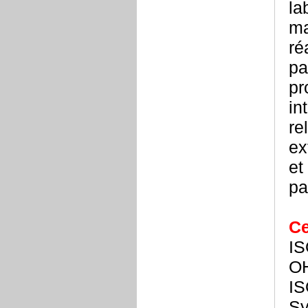
la
ma
ré
pa
pr
in
re
ex
et
pa
Ce
IS
O
IS
Sy