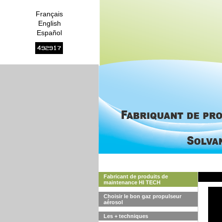
Français
English
Español
492917
Fabricant de produits de
maintenance HI TECH
Choisir le bon gaz propulseur
aérosol
Les + techniques