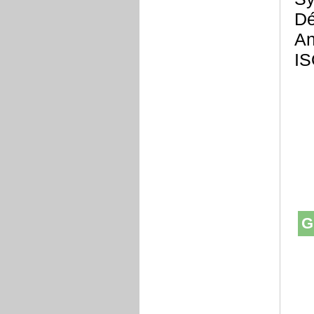
Dé
An
IS
G