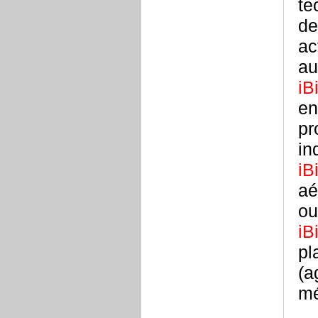
te
de
ac
au
iB
en
pr
in
iB
aé
ou
iB
pl
(a
mé