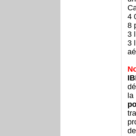
Ca
4 
8 
3 
3 
aé
No
I
dé
la
po
tr
pr
de