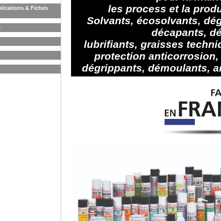
les process et la produ
lications & Fiches
Solvants, écosolvants, dég
e
décapants, dé
lubrifiants, graisses techn
protection anticorrosion,
dégrippants, démoulants, an