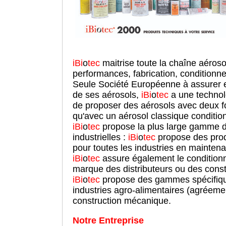
iBi
o
tec
maitrise toute la chaîne aéroso
performances, fabrication, conditionn
Seule Société Européenne à assurer 
de ses aérosols,
iBi
o
tec
a une technol
de proposer des aérosols avec deux foi
qu'avec un aérosol classique conditi
iBi
o
tec
propose la plus large gamme d'
industrielles :
iBi
o
tec
propose des prod
pour toutes les industries en mainten
iBi
o
tec
assure également le conditionn
marque des distributeurs ou des const
iBi
o
tec
propose des gammes spécifique
industries agro-alimentaires (agréemen
construction mécanique.
N
otre Entreprise