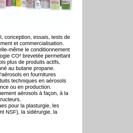
l, conception, essais, tests de
ement et commercialisation.
elle-même le conditionnement
ogie CO² brevetée permettant
s plus de produits actifs,
onné au butane propane.
aérosols en fournitures
uits techniques en aérosols
ance ou en production.
ement aérosols à façon, à la
ructeurs.
s pour la plasturgie, les
t NSF), la sidérurgie, la