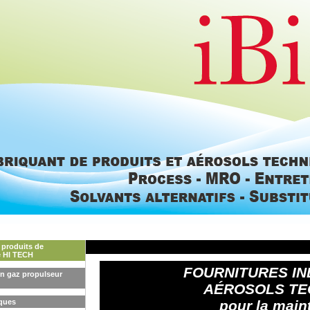
 produits de
 HI TECH
FOURNITURES IN
on gaz propulseur
AÉROSOLS TE
ques
pour la main