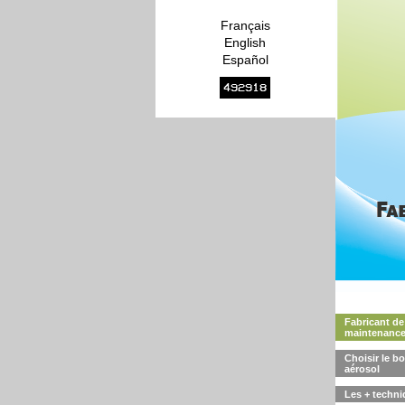
Français
English
Español
492918
Fabricant de
maintenance
Choisir le b
aérosol
Les + techni