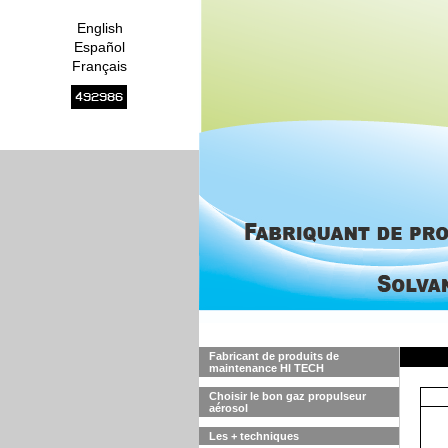
English
Español
Français
492986
Fabricant de produits de
maintenance HI TECH
Choisir le bon gaz propulseur
aérosol
Les + techniques