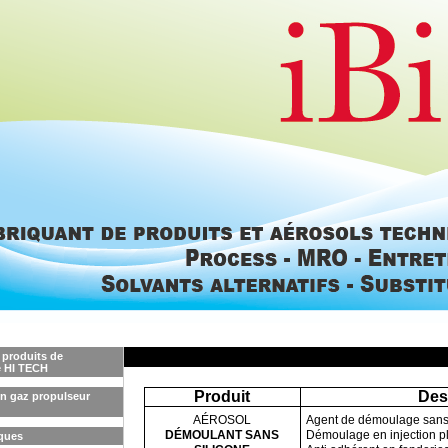
 produits de
 HI TECH
Produit
Desc
on gaz propulseur
AÉROSOL
Agent de démoulage sans s
DÉMOULANT SANS
Démoulage en injection pl
ques