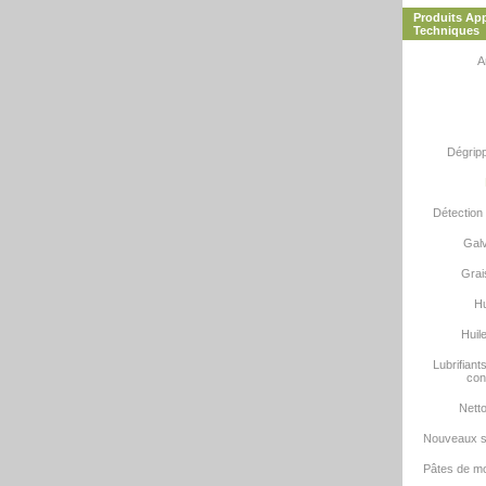
Produits App
Techniques
A
Dégripp
Détection 
Galv
Grai
Hu
Huile
Lubrifiant
con
Netto
Nouveaux so
Pâtes de m