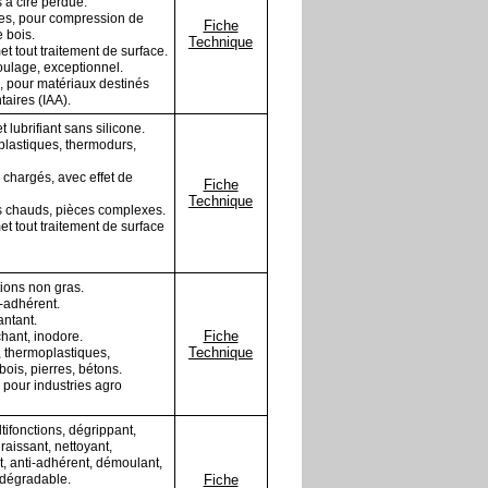
 à cire perdue.
es, pour compression de
Fiche
 bois.
Technique
t tout traitement de surface.
oulage, exceptionnel.
 pour matériaux destinés
taires (IAA).
 lubrifiant sans silicone.
lastiques, thermodurs,
 chargés, avec effet de
Fiche
Technique
s chauds, pièces complexes.
t tout traitement de surface
tions non gras.
i-adhérent.
antant.
Fiche
hant, inodore.
Technique
, thermoplastiques,
ois, pierres, bétons.
pour industries agro
tifonctions, dégrippant,
raissant, nettoyant,
, anti-adhérent, démoulant,
odégradable.
Fiche