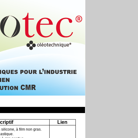
riptif
Lien
ilicone, à film non gras.
astique.