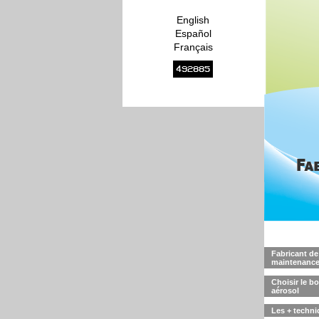
English
Español
Français
492885
Fabricant de
maintenance
Choisir le b
aérosol
Les + techni