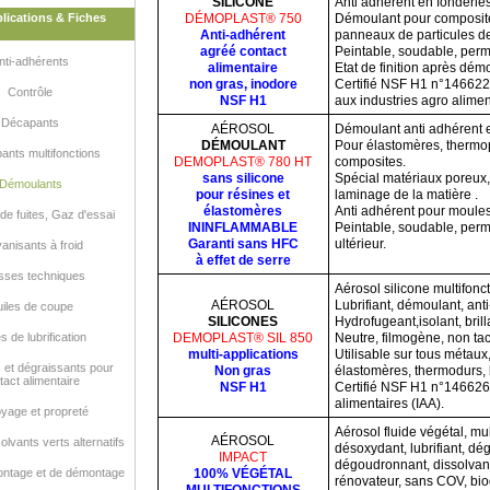
SILICONE
Anti adhérent en fonderies
lications & Fiches
DÉMOPLAST® 750
Démoulant pour composit
Anti-adhérent
panneaux de particules de
agréé contact
Peintable, soudable, perme
nti-adhérents
alimentaire
Etat de finition après dém
non gras, inodore
Certifié NSF H1 n°146622,
Contrôle
NSF H1
aux industries agro alimen
Décapants
AÉROSOL
Démoulant anti adhérent et
DÉMOULANT
Pour élastomères, thermop
ants multifonctions
DEMOPLAST® 780 HT
composites.
sans silicone
Spécial matériaux poreux,
Démoulants
pour résines et
laminage de la matière .
élastomères
Anti adhérent pour moule
de fuites, Gaz d'essai
ININFLAMMABLE
Peintable, soudable, perme
Garanti sans HFC
ultérieur.
anisants à froid
à effet de serre
sses techniques
Aérosol silicone multifonc
AÉROSOL
Lubrifiant, démoulant, ant
iles de coupe
SILICONES
Hydrofugeant,isolant, brill
s de lubrification
DEMOPLAST® SIL 850
Neutre, filmogène, non tac
multi-applications
Utilisable sur tous métaux
s et dégraissants pour
Non gras
élastomères, thermodurs, b
tact alimentaire
NSF H1
Certifié NSF H1 n°146626 
alimentaires (IAA).
yage et propreté
Aérosol fluide végétal, mul
AÉROSOL
lvants verts alternatifs
désoxydant, lubrifiant, dég
IMPACT
dégoudronnant, dissolvant
ontage et de démontage
100% VÉGÉTAL
rénovateur, sans COV, bi